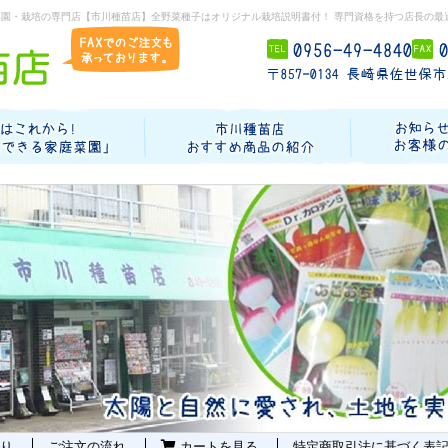
菜園・栽培の専門店【市川種苗店】全野菜種子はオリジナル栽培説明書付！ 専門資格を持つ店長の最
り
ご注文の流れ
カートを見る
特定商取引法に基づく表