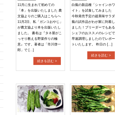
11月に生まれて初めての
白蕪の新品種「シャインホワ
「本」を出版いたしました 農
イト」を試食してみました
文協よりのご購入はこちらへ
今秋発売予定の超美味サラダ
11月2日、私「ガンコおやじ」
蕪の試作品がわが家に到着し
が農文協より本を出版いたし
ました！ブリーダーでもある
ました。 書名は『タネ屋がこ
シェフのおススメのレシピで
っそり教える野菜作りの極
早速調理しましたのでレポー
意』です。著者は「市川啓一
トいたします。 昨日の […]
郎」で […]
続きを読む >
続きを読む >