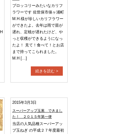
ブロッコリーみたいなカリフ
ラワーです 佐世保市俵ヶ浦町
M.H.様が珍しいカリフラワー
ができたよ。去年は雨で苗が
H
遅れ、定植が遅れたけど、や
っと収穫ができるようになっ
たよ！ 見て！食べて！とお店
まで持ってこられました。
M.H […]
続きを読む >
2015年3月3日
スーパーアップ玉葱 できまし
た！ ２０１５年第一便
当店の人気品種スーパーアッ
プ玉ねぎ の平成２７年度最初