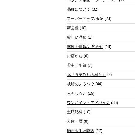
品種について
(32)
スーパーアップ/玉葱
(23)
新品種
(10)
珍しい品種
(1)
季節の情報/お知らせ
(18)
お店から
(6)
暑中・年賀
(7)
本「野菜作りの極意」
(2)
栽培のノウハウ
(44)
おもしろい
(19)
ワンポイントアドバイス
(35)
土壌肥料
(10)
天候・暦
(8)
病害虫生理障害
(12)