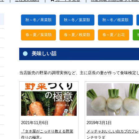
秋～冬／果菜類
秋～冬／葉菜類
秋～冬／根菜類
春～夏／葉菜類
春～夏／根菜類
春～夏／お花
美味しい話
当店販売の野菜の調理実例など、主に店長の妻が作って食味検定
2021年11月6日
2019年3月1日
『タネ屋がこっそり教える野菜
メッチャおいしい白カブのフレ
作りの極意』
ンチサラダ