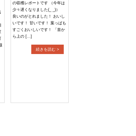
の収穫レポートです （今年は
少々遅くなりました(_ _)）
第
良いのがとれました！ おいし
いです！ 甘いです！ 葉っぱも
細
すごくおいしいです！ 「首か
家
ら上の […]
育
様
続きを読む >