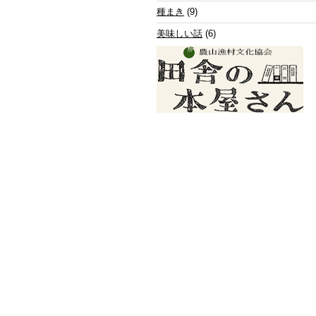
種まき
(9)
美味しい話
(6)