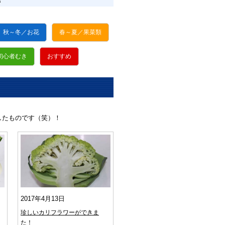
秋～冬／お花
春～夏／果菜類
初心者むき
おすすめ
したものです（笑）！
2017年4月13日
珍しいカリフラワーができま
た！