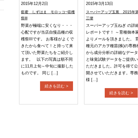
2015年12月2日
2015年3月13日
藍蜜 しずはま モロッコ~収穫
スーパーアップ玉葱 2015年
祭III
三便
野菜が極端に安くなり・・・
スーパーアップ玉ねぎ の詳
心配ですが当店自慢品種の収
レポートです！ ～育種御本
穫祭IIIです。 お客様がよくで
よりメールを頂きました。 
きたから食べて！と持って来
種元のアカヲ種苗(株)の専務
て頂いた野菜たちをご紹介し
から成分分析の詳細なデータ
ます。 以下の写真は順不同
と味覚試験データをご提供い
に11月上旬～中旬に撮影した
ただきました。許可を得て公
ものです。 同じ […]
開させていただきます。専務
様 […]
続きを読む >
続きを読む >