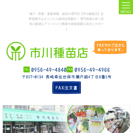
MENU
種子・野菜・家庭菜園・栽培の専門店【市川種苗店】全
野菜種子はオリジナル栽培説明書付！ 専門資格を持つ店
長の最適なアドバイスで農業や家庭菜園を強力にサポー
ト