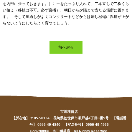
を内部に張っておきます。）に土をたっぷり入れて、二本立ちで二株くら
い植え（移植は不可。必ず直播）、朝日から夕陽まで当たる場所に置きま
す。 そして風通しがよくコンクリートなどからは離し極端に温度が上が
らないようにしたらよく育つでしょう。
前へ戻る
市川種苗店
【所在地】 〒857-0134 長崎県佐世保市瀬戸越4丁目8番5号 【電話番
号】 0956-49-4840 【FAX番号】 0956-49-4966
Copyright© 市川種苗店 All Rights Reserved.