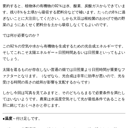
要約すると、植物体の有機物の92％は水、酸素、炭酸ガスからできていま
す。残り8％を土壌から吸収する肥料分などで補います。たったの8％に過
ぎないことに大注目してください。しかも大豆は根粒菌のおかげで他の野
菜のようにあくせく肥料分を土から吸収しなくてもよいのです。
では何が必要なのか？
この92％の空気や水から有機物を生成するための光合成エネルギーです。
そしてこれこそ太陽エネルギー＝日照時間あるいは日照量といってもよい
でしょう。
太陽を遮るものが存在しない普通の畑では日照量より日照時間が重要なフ
ァクターとなります。（なぜなら、光合成は非常に効率が悪いので、光を
受ける時間の長さの総和が影響を支配するからです）
しかし今回は写真を見てみますと、そのどちらもまるで必要条件を満たし
てはいないようです。農業は水温度空気そして光が最低条件であることを
肝に銘じておくべきかと存じます。
●
温度
～付け足しです。