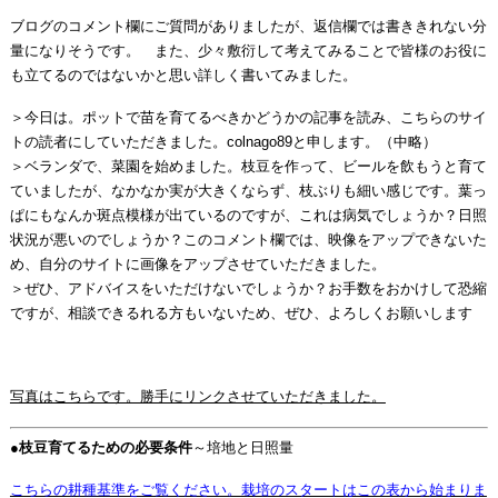
ブログのコメント欄にご質問がありましたが、返信欄では書ききれない分
量になりそうです。 また、少々敷衍して考えてみることで皆様のお役に
も立てるのではないかと思い詳しく書いてみました。
＞今日は。ポットで苗を育てるべきかどうかの記事を読み、こちらのサイ
トの読者にしていただきました。colnago89と申します。（中略）
＞ベランダで、菜園を始めました。枝豆を作って、ビールを飲もうと育て
ていましたが、なかなか実が大きくならず、枝ぶりも細い感じです。葉っ
ぱにもなんか斑点模様が出ているのですが、これは病気でしょうか？日照
状況が悪いのでしょうか？このコメント欄では、映像をアップできないた
め、自分のサイトに画像をアップさせていただきました。
＞ぜひ、アドバイスをいただけないでしょうか？お手数をおかけして恐縮
ですが、相談できるれる方もいないため、ぜひ、よろしくお願いします
写真はこちらです。勝手にリンクさせていただきました。
●
枝豆育てるための必要条件
～培地と日照量
こちらの耕種基準をご覧ください。栽培のスタートはこの表から始まりま