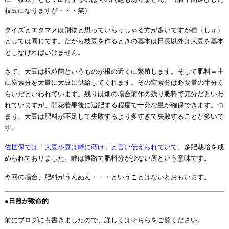
枝豆になりますが・・・笑）
ダイズとエダマメは別物と思っていらっしゃる方が多いですが種（しゅ）
としては同じです。だから枝豆を作るときの基本は日長以外は大豆を基本
としなければいけません。
さて、大豆は根粒菌というものが根の近くに繁殖します。そして肥料＝主
に窒素分を大量に大豆に供給してくれます。その窒素分は必要量の半分く
らいだといわれています。残りは畑の場合前作の残り肥料で充分だといわ
れていますが、開花着果後に追肥する程度で十分な量が確保できます。つ
まり、大豆は肥料が不足して失敗するより多すぎて失敗することが多いで
す。
佐世保では「大豆小豆は畔に蒔け」と言い伝えられていて
、多肥栽培を戒
められておりました。畔は通路で肥料分が少ない所という意味です。
今回の場合、肥料がうんぬん・・・ということはないとおもいます。
●
日照が致命的
前にブログにも書きましたので、詳しくはそちらをご覧ください
。