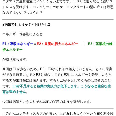
エダマメの生育適温は２５℃くらいまでです。３０℃に近くなるに従いス
トレスを受けます。コンクリートのゆか、コンクリートの壁の近くは最悪
なのではないでしょうか？
●
病気でしょうか？
～付けたし2
エネルギー保存則によると
E1：吸収エネルギー
＝
E2：果実の肥大エネルギー
＋
E3：茎葉根の維
持エネルギー
が成り立ちます。
今回はE1が少ないため、E2、E3がそれぞれ賄えていません。とくに果実
ができる時期になるとE3を減らしてでもE2にエネルギーを分配しようと
する力が果菜類には働きます。するとE3が不足してくるのは当然のこと
です。
E3が不足すると茎葉の免疫力が低下します。こうなると健全な生
育は望めません
。
今回は病気というよりそれ以前の問題のような気がします。
※みかんコンテナ（スカスカが良い。土が漏れるようだったら布や寒冷紗