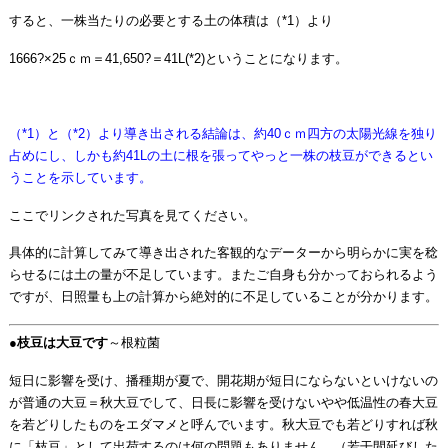
すると、一株当たりの必要とする土の体積は（*1）より
1666?×25ｃｍ＝41,650?＝41L(*2)ということになります。
（*1）と（*2）より導き出される結論は、約40ｃｍ四方の太陽光線を独り
占めにし、しかも約41Lの土に根を張ってやっと一株の枝豆ができるとい
うことを示しています。
ここでリンクされた写真を見てください。
具体的に計算してみて導き出された客観的なデーターから明らかに実を稔
らせるには土の量が不足しています。またご自身も分かっておられるよう
ですが、日照量も上の計算から絶対的に不足していることが分かります。
●
枝豆は大豆です
～根粒菌
短日に影響を受け、播種期が夏で、開花期が短日にならないといけないの
が普通の大豆＝秋大豆でして、日長に影響を受けないやや低温性の春大豆
を若どりしたものをエダマメと呼んでいます。秋大豆でも若どりすれば秋
に「枝豆」として出荷するのは何の問題もありません。（若干間延びした