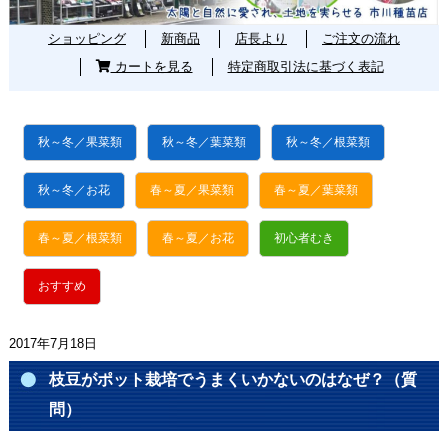
ショッピング
新商品
店長より
ご注文の流れ
カートを見る
特定商取引法に基づく表記
秋～冬／果菜類
秋～冬／葉菜類
秋～冬／根菜類
秋～冬／お花
春～夏／果菜類
春～夏／葉菜類
春～夏／根菜類
春～夏／お花
初心者むき
おすすめ
2017年7月18日
枝豆がポット栽培でうまくいかないのはなぜ？（質
問）