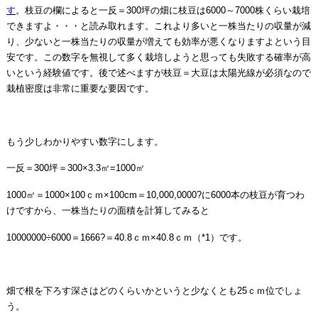
す
。枝豆の欄によると一反＝300坪の畑に枝豆は6000～7000株くらい栽培
できますよ・・・と読み取れます。これより多いと一株当たりの収量が減
り、少ないと一株当たりの収量が増えても効率が悪くなりますよという目
安です。この数字を無視して多く栽培しようと思っても失敗する確率が高
いという経験値です。後で述べますが枝豆＝大豆は太陽光線が必須なので
栽植密度は非常に重要な要因です。
もう少しわかりやすい数字にします。
一反＝300坪＝300×3.3㎡=1000㎡
1000㎡＝1000×100ｃｍ×100cm＝10,000,0000?に6000本の枝豆が育つわ
けですから、一株当たりの面積を計算してみると
10000000÷6000＝1666?＝40.8ｃｍ×40.8ｃｍ（*1）です。
畑で根を下ろす深さはどのくらいかというと少なくとも25ｃｍ位でしょ
う。